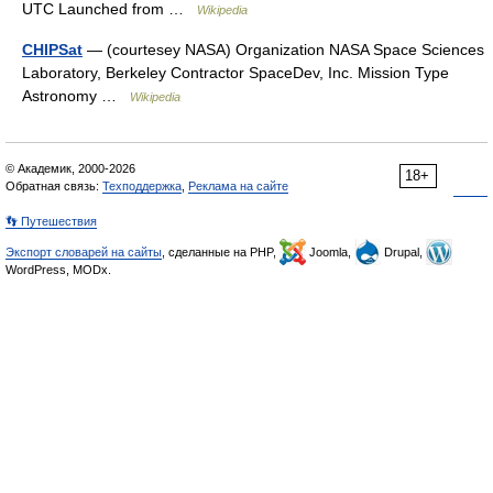
UTC Launched from …
Wikipedia
CHIPSat
— (courtesey NASA) Organization NASA Space Sciences
Laboratory, Berkeley Contractor SpaceDev, Inc. Mission Type
Astronomy …
Wikipedia
© Академик, 2000-2026
18+
Обратная связь:
Техподдержка
,
Реклама на сайте
👣 Путешествия
Экспорт словарей на сайты
, сделанные на PHP,
Joomla,
Drupal,
WordPress, MODx.